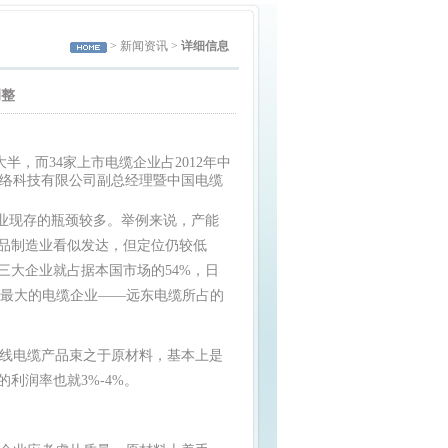
> 新闻资讯 >
详细信息
调整
大半，而34家上市电缆企业占2012年中
卖宝网络科技有限公司副总经理暨中国电缆
业现存的瓶颈较多。举例来说，产能
产品制造业看似发达，但定位仍较低
大企业就占据本国市场的54%，日
中国最大的电缆企业——远东电缆所占的
线电缆产品束之于原材料，基本上是
利润率也就3%-4%。