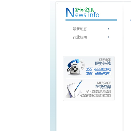
最新动态
行业新闻