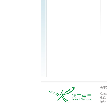
关于
Copyr
电话：0
地址