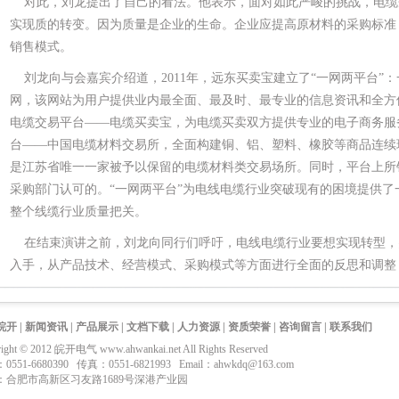
对此，刘龙提出了自己的看法。他表示，面对如此严峻的挑战，电缆
实现质的转变。因为质量是企业的生命。企业应提高原材料的采购标准
销售模式。
刘龙向与会嘉宾介绍道，2011年，远东买卖宝建立了“一网两平台”
网，该网站为用户提供业内最全面、最及时、最专业的信息资讯和全方
电缆交易平台——电缆买卖宝，为电缆买卖双方提供专业的电子商务服
台——中国电缆材料交易所，全面构建铜、铝、塑料、橡胶等商品连续
是江苏省唯一一家被予以保留的电缆材料类交易场所。同时，平台上所
采购部门认可的。“一网两平台”为电线电缆行业突破现有的困境提供了
整个线缆行业质量把关。
在结束演讲之前，刘龙向同行们呼吁，电线电缆行业要想实现转型，
入手，从产品技术、经营模式、采购模式等方面进行全面的反思和调整
皖开
|
新闻资讯
|
产品展示
|
文档下载
|
人力资源
|
资质荣誉
|
咨询留言
|
联系我们
ight © 2012
皖开电气
www.ahwankai.net
All Rights Reserved
551-6680390 传真：0551-6821993 Email：ahwkdq@163.com
：合肥市高新区习友路1689号深港产业园